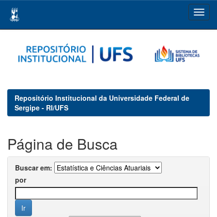
Skip
navigation
Repositório Institucional da Universidade Federal de
Sergipe - RI/UFS
Página de Busca
Buscar em:
por