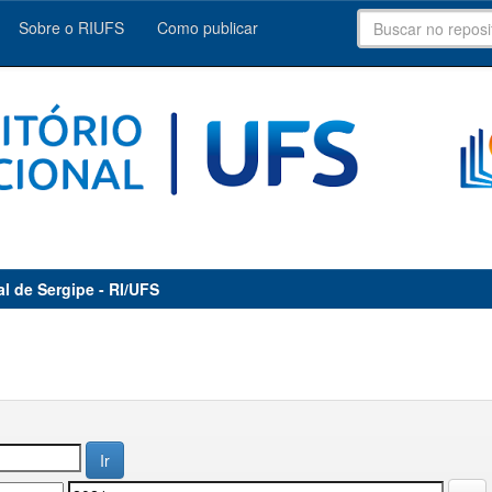
Sobre o RIUFS
Como publicar
al de Sergipe - RI/UFS