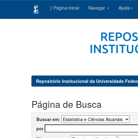
Página inicial
Navegar
Ajuda
Skip
navigation
Repositório Institucional da Universidade Feder
Página de Busca
Buscar em:
por