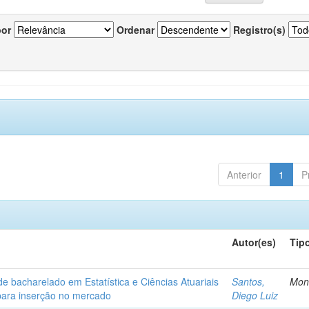
por
Ordenar
Registro(s)
Anterior
1
P
Autor(es)
Tip
de bacharelado em Estatística e Ciências Atuariais
Santos,
Mon
para inserção no mercado
Diego Luiz