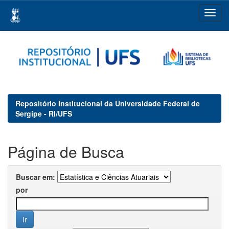
Skip
navigation
Repositório Institucional da Universidade Federal de
Sergipe - RI/UFS
Página de Busca
Buscar em:
por