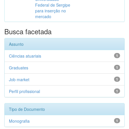
Federal de Sergipe
para inserção no
mercado
Busca facetada
Assunto
Ciências atuariais
1
Graduates
1
Job market
1
Perfil profissional
1
Tipo de Documento
Monografia
1