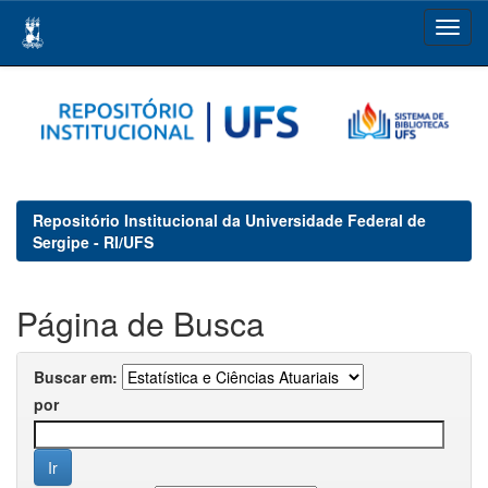
Skip
navigation
Repositório Institucional da Universidade Federal de
Sergipe - RI/UFS
Página de Busca
Buscar em:
por