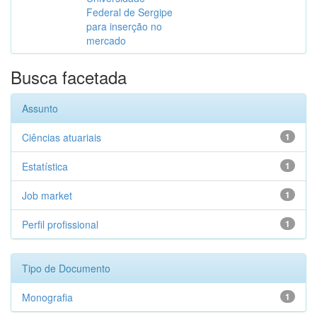
Federal de Sergipe
para inserção no
mercado
Busca facetada
Assunto
Ciências atuariais
1
Estatística
1
Job market
1
Perfil profissional
1
Tipo de Documento
Monografia
1