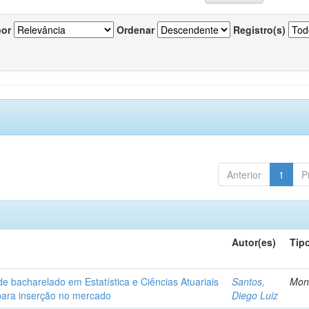
por
Ordenar
Registro(s)
Anterior
1
P
Autor(es)
Tip
de bacharelado em Estatística e Ciências Atuariais
Santos,
Mon
para inserção no mercado
Diego Luiz