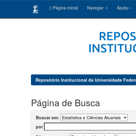
Página inicial
Navegar
Ajuda
Skip
navigation
Repositório Institucional da Universidade Feder
Página de Busca
Buscar em:
por