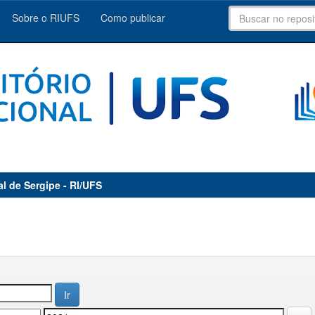
Sobre o RIUFS
Como publicar
al de Sergipe - RI/UFS