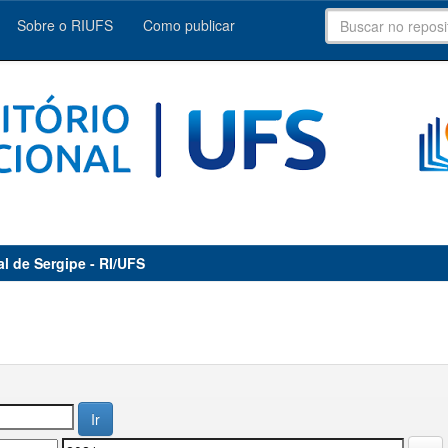
Sobre o RIUFS
Como publicar
al de Sergipe - RI/UFS