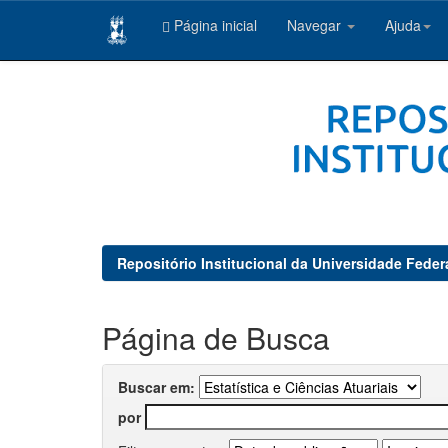
Página inicial
Navegar
Ajuda
Skip
navigation
Repositório Institucional da Universidade Feder
Página de Busca
Buscar em:
por