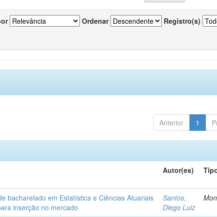
por
Ordenar
Registro(s)
Anterior
1
P
Autor(es)
Tip
de bacharelado em Estatística e Ciências Atuariais
Santos,
Mon
para inserção no mercado
Diego Luiz