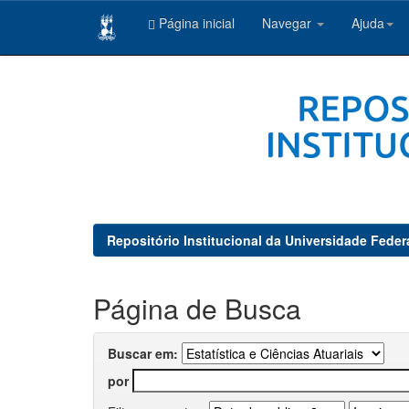
Página inicial
Navegar
Ajuda
Skip
navigation
Repositório Institucional da Universidade Feder
Página de Busca
Buscar em:
por