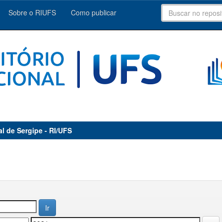
Sobre o RIUFS
Como publicar
al de Sergipe - RI/UFS