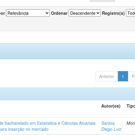
por
Ordenar
Registro(s)
Anterior
1
P
Autor(es)
Tip
de bacharelado em Estatística e Ciências Atuariais
Santos,
Mon
para inserção no mercado
Diego Luiz