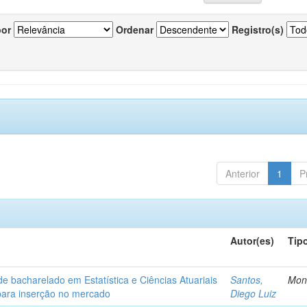
por
Ordenar
Registro(s)
Anterior
1
P
Autor(es)
Tip
de bacharelado em Estatística e Ciências Atuariais
Santos,
Mon
para inserção no mercado
Diego Luiz