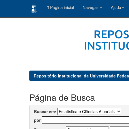
Página inicial
Navegar
Ajuda
Skip
navigation
Repositório Institucional da Universidade Feder
Página de Busca
Buscar em:
por