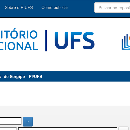
Sobre o RIUFS
Como publicar
al de Sergipe - RI/UFS