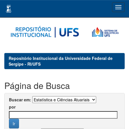
Skip
navigation
Repositório Institucional da Universidade Federal de
Sergipe - RI/UFS
Página de Busca
Buscar em:
por