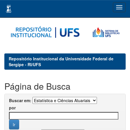
Skip
navigation
Repositório Institucional da Universidade Federal de
Sergipe - RI/UFS
Página de Busca
Buscar em:
por