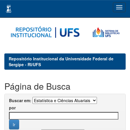
Skip
navigation
Repositório Institucional da Universidade Federal de
Sergipe - RI/UFS
Página de Busca
Buscar em:
por