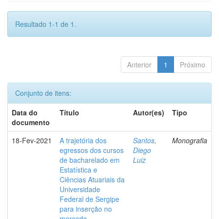
Resultado 1-1 de 1.
Anterior
1
Próximo
Conjunto de itens:
Data do
Título
Autor(es)
Tipo
documento
18-Fev-2021
A trajetória dos
Santos,
Monografia
egressos dos cursos
Diego
de bacharelado em
Luiz
Estatística e
Ciências Atuariais da
Universidade
Federal de Sergipe
para inserção no
mercado