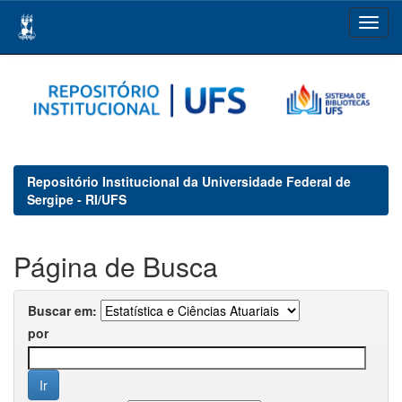
Skip
navigation
Repositório Institucional da Universidade Federal de
Sergipe - RI/UFS
Página de Busca
Buscar em:
por