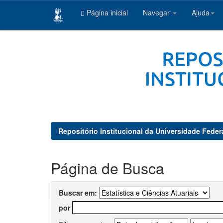
Página inicial
Navegar
Ajuda
Skip
navigation
Repositório Institucional da Universidade Feder
Página de Busca
Buscar em:
por