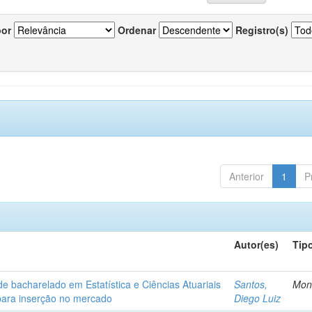
por
Ordenar
Registro(s)
Anterior
1
P
Autor(es)
Tip
de bacharelado em Estatística e Ciências Atuariais
Santos,
Mon
para inserção no mercado
Diego Luiz