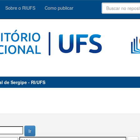
Sobre o RIUFS
Como publicar
al de Sergipe - RI/UFS