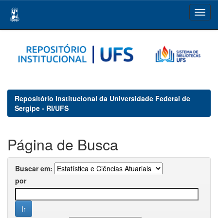
Skip
navigation
Repositório Institucional da Universidade Federal de
Sergipe - RI/UFS
Página de Busca
Buscar em:
por