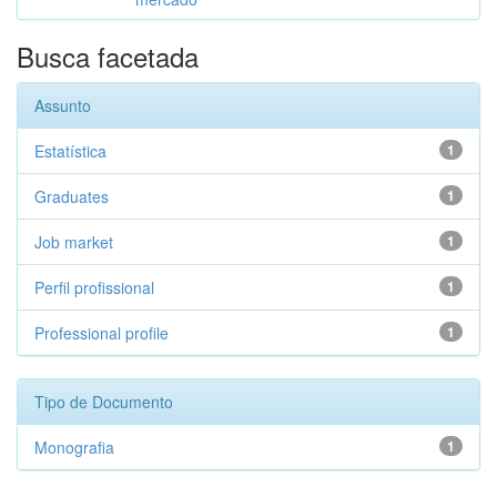
Busca facetada
Assunto
Estatística
1
Graduates
1
Job market
1
Perfil profissional
1
Professional profile
1
Tipo de Documento
Monografia
1