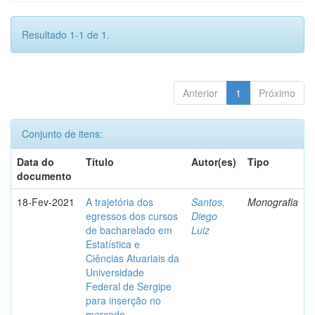
Resultado 1-1 de 1.
Anterior
1
Próximo
Conjunto de itens:
Data do
Título
Autor(es)
Tipo
documento
18-Fev-2021
A trajetória dos
Santos,
Monografia
egressos dos cursos
Diego
de bacharelado em
Luiz
Estatística e
Ciências Atuariais da
Universidade
Federal de Sergipe
para inserção no
mercado