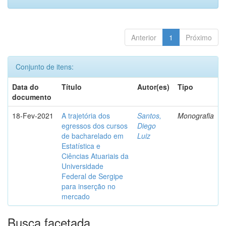
Anterior
1
Próximo
Conjunto de itens:
Data do
Título
Autor(es)
Tipo
documento
18-Fev-2021
A trajetória dos
Santos,
Monografia
egressos dos cursos
Diego
de bacharelado em
Luiz
Estatística e
Ciências Atuariais da
Universidade
Federal de Sergipe
para inserção no
mercado
Busca facetada