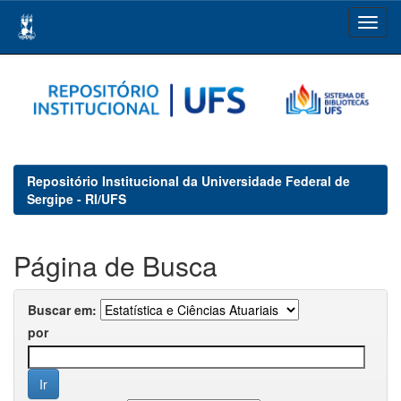
Skip
navigation
Repositório Institucional da Universidade Federal de
Sergipe - RI/UFS
Página de Busca
Buscar em:
por