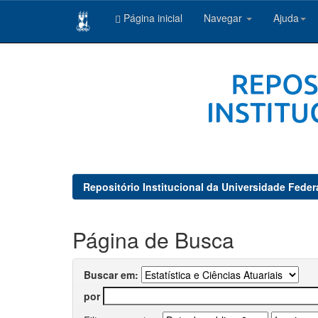
Página inicial
Navegar
Ajuda
Skip
navigation
Repositório Institucional da Universidade Feder
Página de Busca
Buscar em:
por