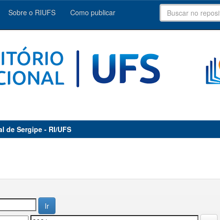
Sobre o RIUFS
Como publicar
al de Sergipe - RI/UFS