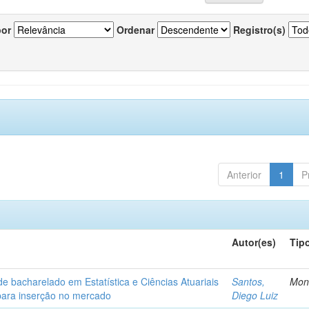
por
Ordenar
Registro(s)
Anterior
1
P
Autor(es)
Tip
de bacharelado em Estatística e Ciências Atuariais
Santos,
Mon
para inserção no mercado
Diego Luiz