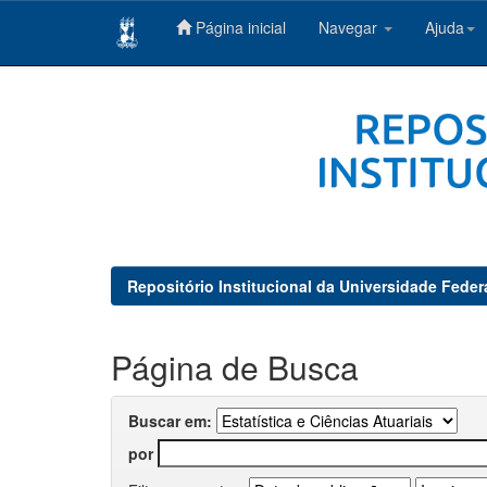
Página inicial
Navegar
Ajuda
Skip
navigation
Repositório Institucional da Universidade Feder
Página de Busca
Buscar em:
por