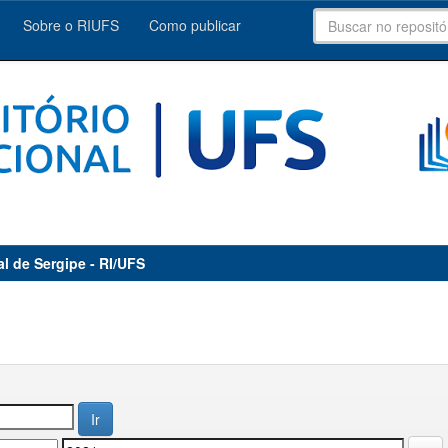
Sobre o RIUFS
Como publicar
al de Sergipe - RI/UFS