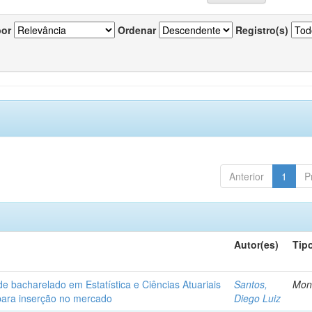
por
Ordenar
Registro(s)
Anterior
1
P
Autor(es)
Tip
de bacharelado em Estatística e Ciências Atuariais
Santos,
Mon
para inserção no mercado
Diego Luiz