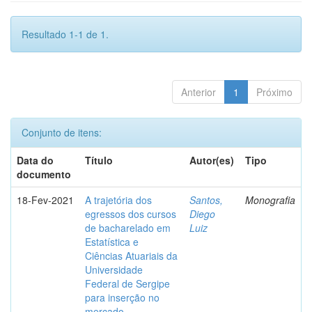
Resultado 1-1 de 1.
Anterior
1
Próximo
Conjunto de itens:
Data do
Título
Autor(es)
Tipo
documento
18-Fev-2021
A trajetória dos
Santos,
Monografia
egressos dos cursos
Diego
de bacharelado em
Luiz
Estatística e
Ciências Atuariais da
Universidade
Federal de Sergipe
para inserção no
mercado