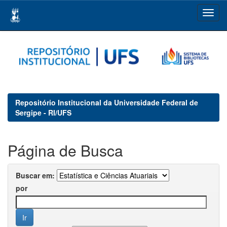
Skip
navigation
Repositório Institucional da Universidade Federal de
Sergipe - RI/UFS
Página de Busca
Buscar em:
por