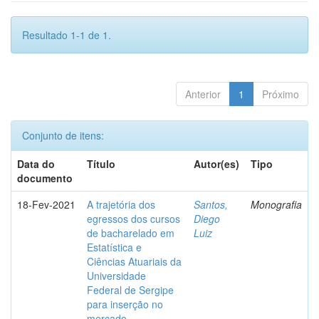
Resultado 1-1 de 1.
Anterior
1
Próximo
Conjunto de itens:
Data do
Título
Autor(es)
Tipo
documento
18-Fev-2021
A trajetória dos
Santos,
Monografia
egressos dos cursos
Diego
de bacharelado em
Luiz
Estatística e
Ciências Atuariais da
Universidade
Federal de Sergipe
para inserção no
mercado