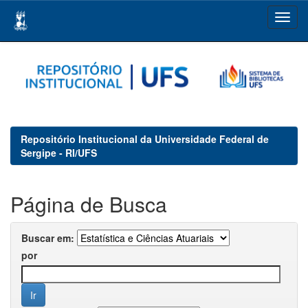
Skip
navigation
Repositório Institucional da Universidade Federal de
Sergipe - RI/UFS
Página de Busca
Buscar em:
por