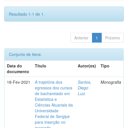
Resultado 1-1 de 1.
Anterior
1
Próximo
Conjunto de itens:
Data do
Título
Autor(es)
Tipo
documento
18-Fev-2021
A trajetória dos
Santos,
Monografia
egressos dos cursos
Diego
de bacharelado em
Luiz
Estatística e
Ciências Atuariais da
Universidade
Federal de Sergipe
para inserção no
mercado