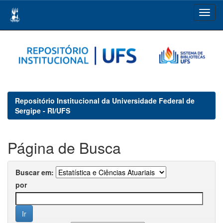
Skip
navigation
Repositório Institucional da Universidade Federal de
Sergipe - RI/UFS
Página de Busca
Buscar em:
por