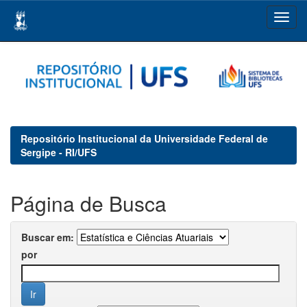
Skip
navigation
Repositório Institucional da Universidade Federal de
Sergipe - RI/UFS
Página de Busca
Buscar em:
por