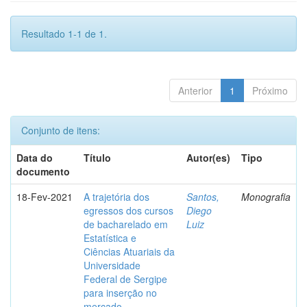
Resultado 1-1 de 1.
Anterior
1
Próximo
Conjunto de itens:
Data do
Título
Autor(es)
Tipo
documento
18-Fev-2021
A trajetória dos
Santos,
Monografia
egressos dos cursos
Diego
de bacharelado em
Luiz
Estatística e
Ciências Atuariais da
Universidade
Federal de Sergipe
para inserção no
mercado