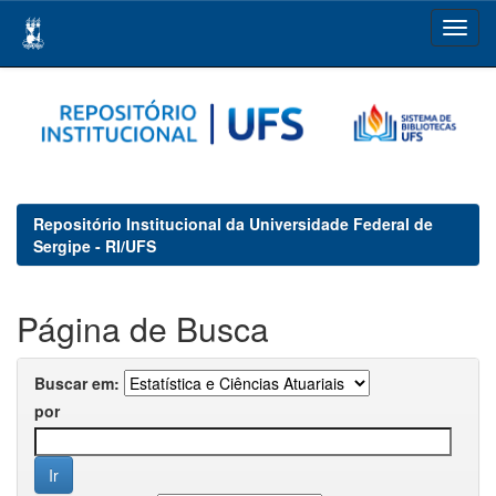
Skip
navigation
Repositório Institucional da Universidade Federal de
Sergipe - RI/UFS
Página de Busca
Buscar em:
por