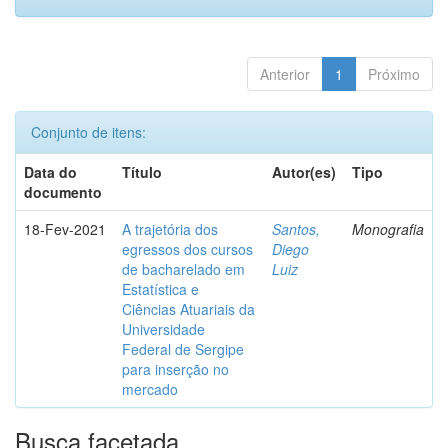
Anterior
1
Próximo
Conjunto de itens:
Data do
Título
Autor(es)
Tipo
documento
18-Fev-2021
A trajetória dos
Santos,
Monografia
egressos dos cursos
Diego
de bacharelado em
Luiz
Estatística e
Ciências Atuariais da
Universidade
Federal de Sergipe
para inserção no
mercado
Busca facetada