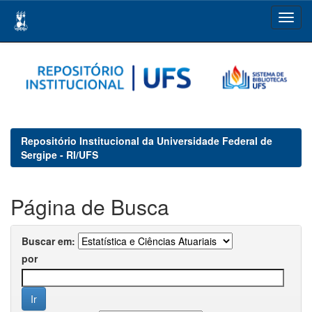
Skip
navigation
Repositório Institucional da Universidade Federal de
Sergipe - RI/UFS
Página de Busca
Buscar em:
por