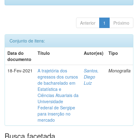
Anterior
1
Próximo
Conjunto de itens:
Data do
Título
Autor(es)
Tipo
documento
18-Fev-2021
A trajetória dos
Santos,
Monografia
egressos dos cursos
Diego
de bacharelado em
Luiz
Estatística e
Ciências Atuariais da
Universidade
Federal de Sergipe
para inserção no
mercado
Busca facetada