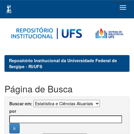
Skip
navigation
Repositório Institucional da Universidade Federal de
Sergipe - RI/UFS
Página de Busca
Buscar em:
por