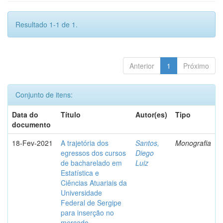
Resultado 1-1 de 1.
Anterior
1
Próximo
Conjunto de itens:
Data do
Título
Autor(es)
Tipo
documento
18-Fev-2021
A trajetória dos
Santos,
Monografia
egressos dos cursos
Diego
de bacharelado em
Luiz
Estatística e
Ciências Atuariais da
Universidade
Federal de Sergipe
para inserção no
mercado