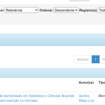
por
Ordenar
Registro(s)
Anterior
1
P
Autor(es)
Tip
de bacharelado em Estatística e Ciências Atuariais
Santos,
Mon
para inserção no mercado
Diego Luiz