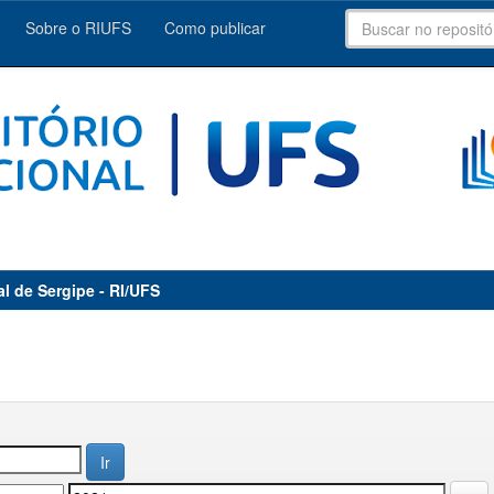
Sobre o RIUFS
Como publicar
al de Sergipe - RI/UFS