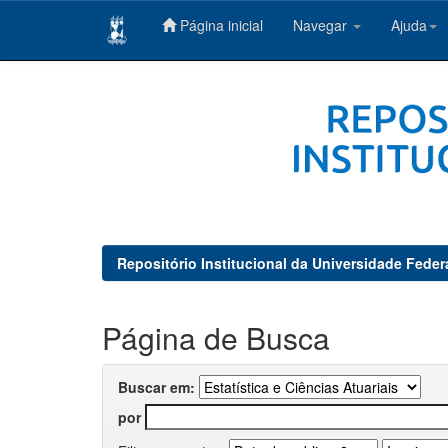
Página inicial
Navegar
Ajuda
Skip
navigation
Repositório Institucional da Universidade Feder
Página de Busca
Buscar em:
por