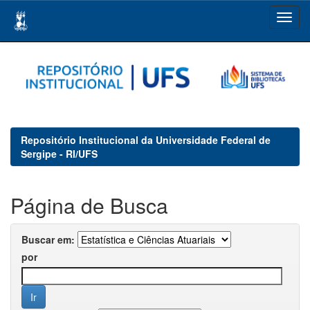
Skip
navigation
Repositório Institucional da Universidade Federal de
Sergipe - RI/UFS
Página de Busca
Buscar em:
por