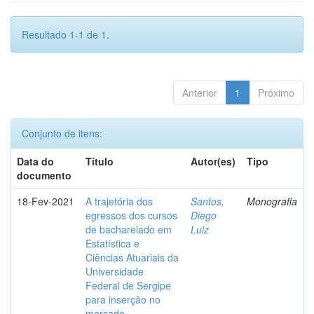
Resultado 1-1 de 1.
Anterior
1
Próximo
Conjunto de itens:
Data do
Título
Autor(es)
Tipo
documento
18-Fev-2021
A trajetória dos
Santos,
Monografia
egressos dos cursos
Diego
de bacharelado em
Luiz
Estatística e
Ciências Atuariais da
Universidade
Federal de Sergipe
para inserção no
mercado