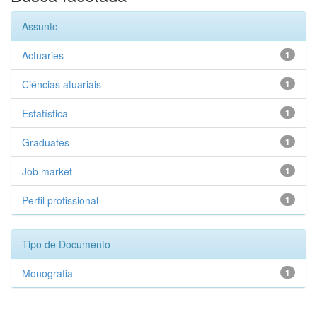
Assunto
Actuaries
1
Ciências atuariais
1
Estatística
1
Graduates
1
Job market
1
Perfil profissional
1
Tipo de Documento
Monografia
1