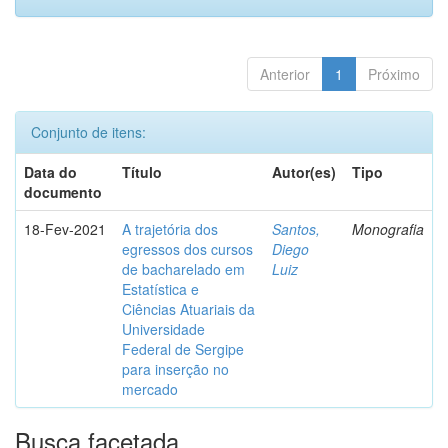
Anterior
1
Próximo
Conjunto de itens:
Data do
Título
Autor(es)
Tipo
documento
18-Fev-2021
A trajetória dos
Santos,
Monografia
egressos dos cursos
Diego
de bacharelado em
Luiz
Estatística e
Ciências Atuariais da
Universidade
Federal de Sergipe
para inserção no
mercado
Busca facetada