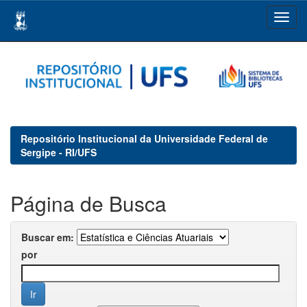
Skip
navigation
Repositório Institucional da Universidade Federal de
Sergipe - RI/UFS
Página de Busca
Buscar em:
por