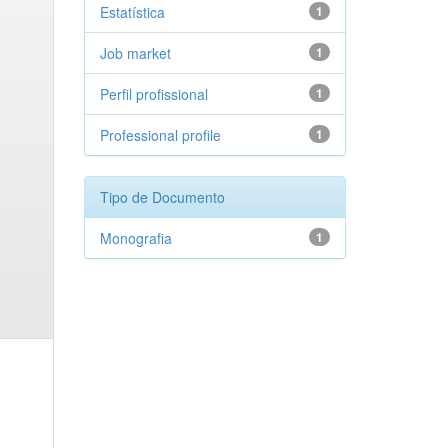
Estatística
1
Job market
1
Perfil profissional
1
Professional profile
1
Tipo de Documento
Monografia
1