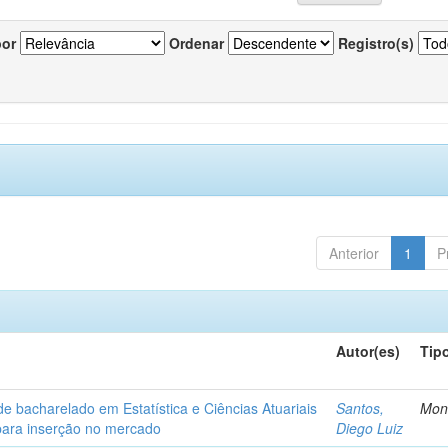
por
Ordenar
Registro(s)
Anterior
1
P
Autor(es)
Tip
de bacharelado em Estatística e Ciências Atuariais
Santos,
Mon
para inserção no mercado
Diego Luiz