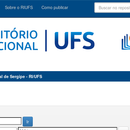
Sobre o RIUFS
Como publicar
al de Sergipe - RI/UFS