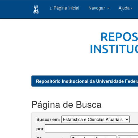
Página inicial
Navegar
Ajuda
Skip
navigation
Repositório Institucional da Universidade Feder
Página de Busca
Buscar em:
por