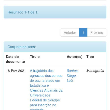
Resultado 1-1 de 1.
Anterior
1
Próximo
Conjunto de itens:
Data do
Título
Autor(es)
Tipo
documento
18-Fev-2021
A trajetória dos
Santos,
Monografia
egressos dos cursos
Diego
de bacharelado em
Luiz
Estatística e
Ciências Atuariais da
Universidade
Federal de Sergipe
para inserção no
mercado