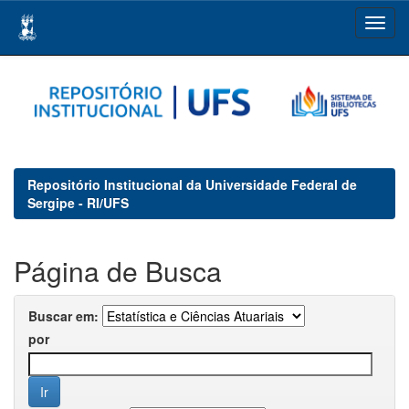
Skip
navigation
Repositório Institucional da Universidade Federal de
Sergipe - RI/UFS
Página de Busca
Buscar em:
por