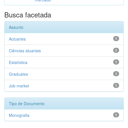
Busca facetada
Assunto
Actuaries
1
Ciências atuariais
1
Estatística
1
Graduates
1
Job market
1
Tipo de Documento
Monografia
1