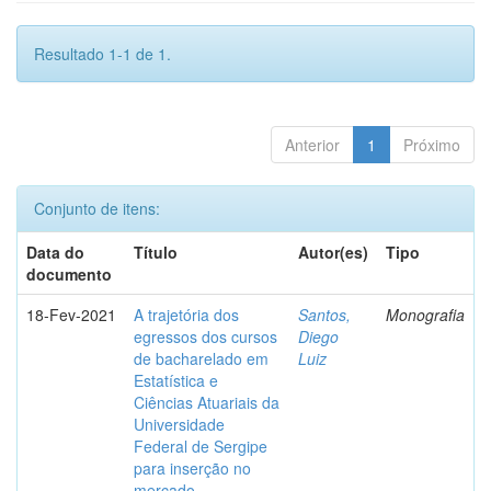
Resultado 1-1 de 1.
Anterior
1
Próximo
Conjunto de itens:
Data do
Título
Autor(es)
Tipo
documento
18-Fev-2021
A trajetória dos
Santos,
Monografia
egressos dos cursos
Diego
de bacharelado em
Luiz
Estatística e
Ciências Atuariais da
Universidade
Federal de Sergipe
para inserção no
mercado