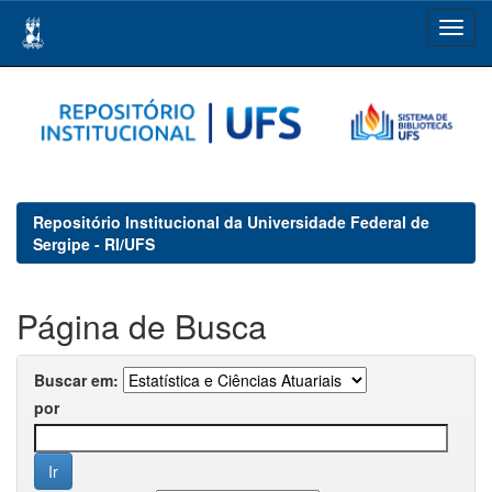
Skip
navigation
Repositório Institucional da Universidade Federal de
Sergipe - RI/UFS
Página de Busca
Buscar em:
por