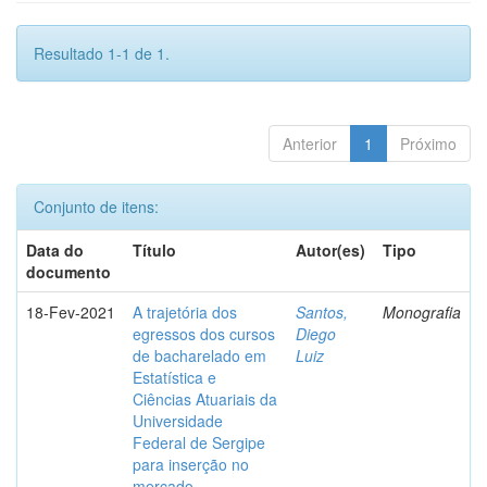
Resultado 1-1 de 1.
Anterior
1
Próximo
Conjunto de itens:
Data do
Título
Autor(es)
Tipo
documento
18-Fev-2021
A trajetória dos
Santos,
Monografia
egressos dos cursos
Diego
de bacharelado em
Luiz
Estatística e
Ciências Atuariais da
Universidade
Federal de Sergipe
para inserção no
mercado