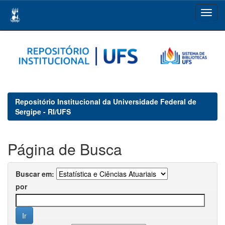
Skip
navigation
Repositório Institucional da Universidade Federal de
Sergipe - RI/UFS
Página de Busca
Buscar em:
por