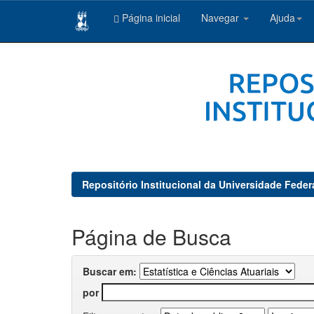
Página inicial
Navegar
Ajuda
Skip
navigation
Repositório Institucional da Universidade Feder
Página de Busca
Buscar em:
por