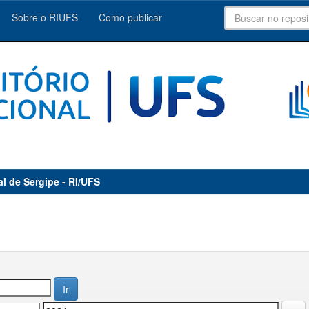
Sobre o RIUFS
Como publicar
al de Sergipe - RI/UFS