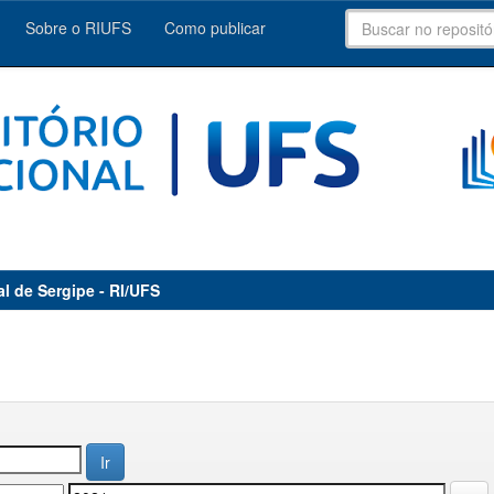
Sobre o RIUFS
Como publicar
al de Sergipe - RI/UFS