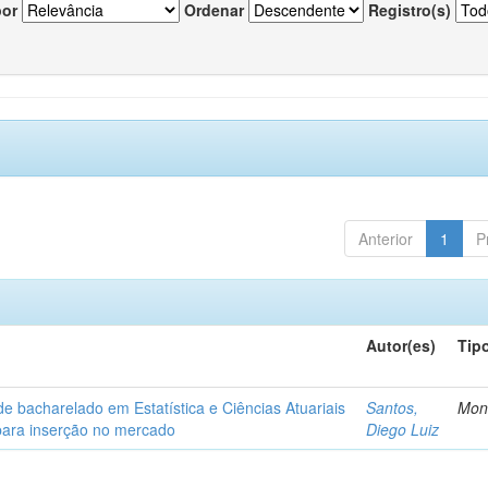
por
Ordenar
Registro(s)
Anterior
1
P
Autor(es)
Tip
de bacharelado em Estatística e Ciências Atuariais
Santos,
Mon
para inserção no mercado
Diego Luiz