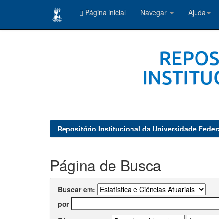
Página inicial
Navegar
Ajuda
Skip
navigation
Repositório Institucional da Universidade Feder
Página de Busca
Buscar em:
por