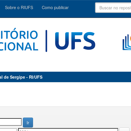
Sobre o RIUFS
Como publicar
al de Sergipe - RI/UFS