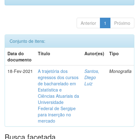
Anterior
1
Próximo
Conjunto de itens:
Data do
Título
Autor(es)
Tipo
documento
18-Fev-2021
A trajetória dos
Santos,
Monografia
egressos dos cursos
Diego
de bacharelado em
Luiz
Estatística e
Ciências Atuariais da
Universidade
Federal de Sergipe
para inserção no
mercado
Busca facetada