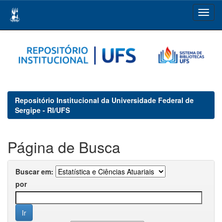
Skip
navigation
Repositório Institucional da Universidade Federal de
Sergipe - RI/UFS
Página de Busca
Buscar em:
por