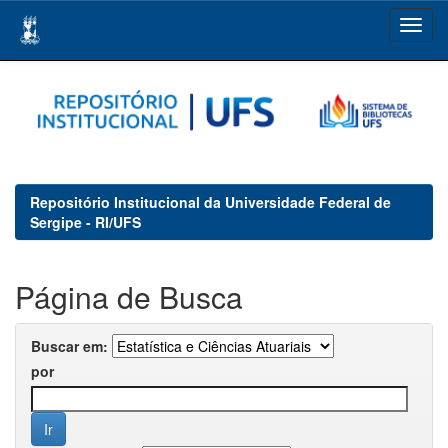
Skip
navigation
Repositório Institucional da Universidade Federal de
Sergipe - RI/UFS
Página de Busca
Buscar em:
por