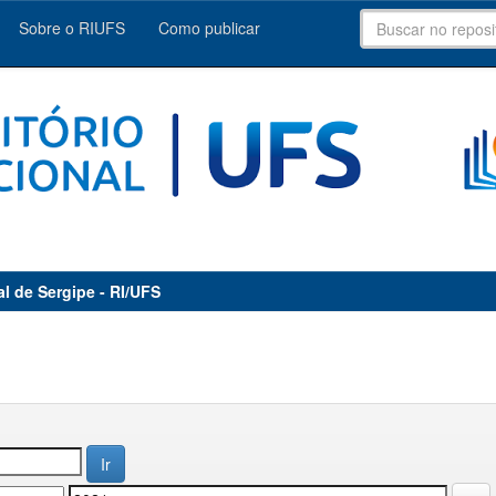
Sobre o RIUFS
Como publicar
al de Sergipe - RI/UFS