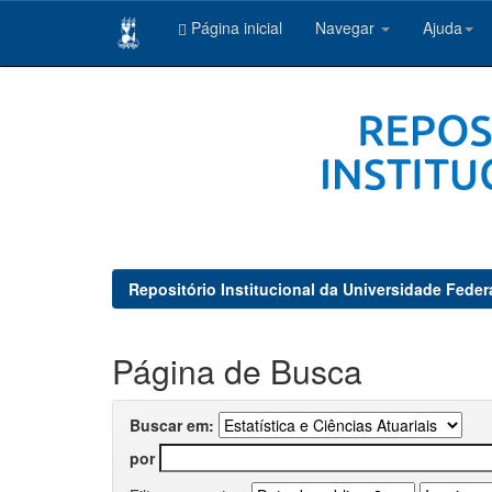
Página inicial
Navegar
Ajuda
Skip
navigation
Repositório Institucional da Universidade Feder
Página de Busca
Buscar em:
por