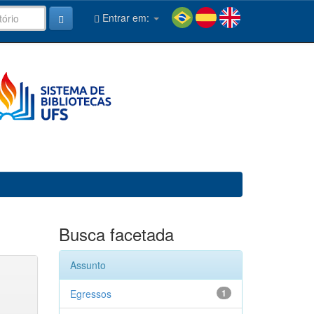
Entrar em:
Busca facetada
Assunto
Egressos
1