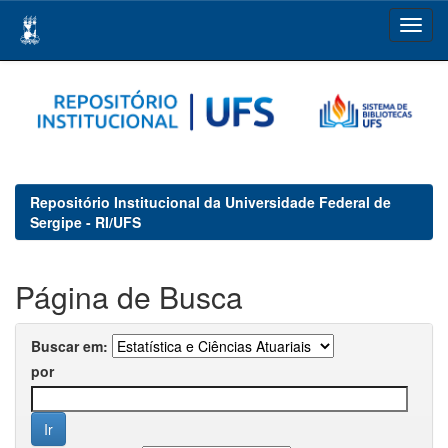
Skip
navigation
Repositório Institucional da Universidade Federal de
Sergipe - RI/UFS
Página de Busca
Buscar em:
por