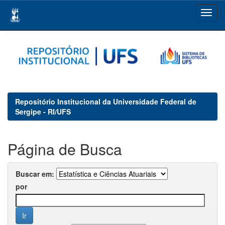
Skip
navigation
Repositório Institucional da Universidade Federal de
Sergipe - RI/UFS
Página de Busca
Buscar em:
por