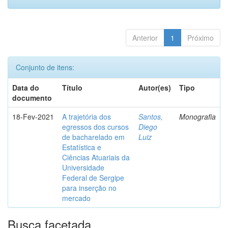
Anterior
1
Próximo
Conjunto de itens:
Data do
Título
Autor(es)
Tipo
documento
18-Fev-2021
A trajetória dos
Santos,
Monografia
egressos dos cursos
Diego
de bacharelado em
Luiz
Estatística e
Ciências Atuariais da
Universidade
Federal de Sergipe
para inserção no
mercado
Busca facetada