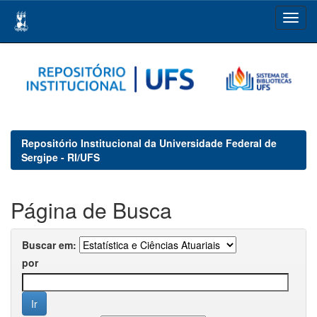
Skip
navigation
Repositório Institucional da Universidade Federal de
Sergipe - RI/UFS
Página de Busca
Buscar em:
por