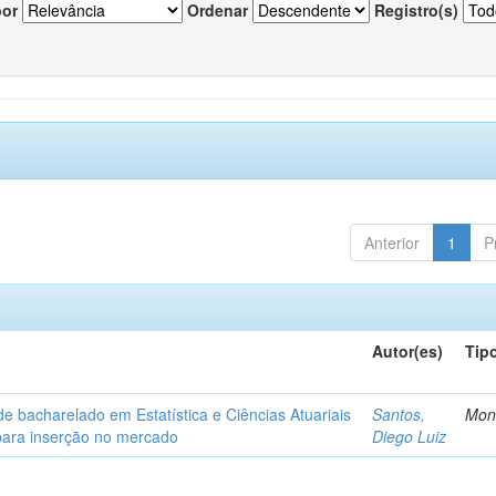
por
Ordenar
Registro(s)
Anterior
1
P
Autor(es)
Tip
de bacharelado em Estatística e Ciências Atuariais
Santos,
Mon
para inserção no mercado
Diego Luiz