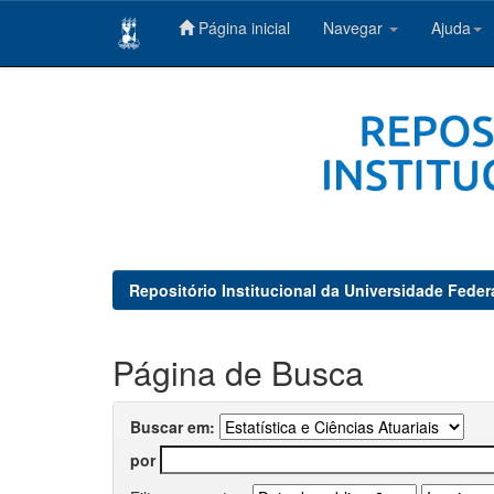
Página inicial
Navegar
Ajuda
Skip
navigation
Repositório Institucional da Universidade Feder
Página de Busca
Buscar em:
por