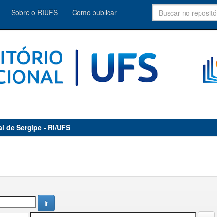
Sobre o RIUFS
Como publicar
al de Sergipe - RI/UFS