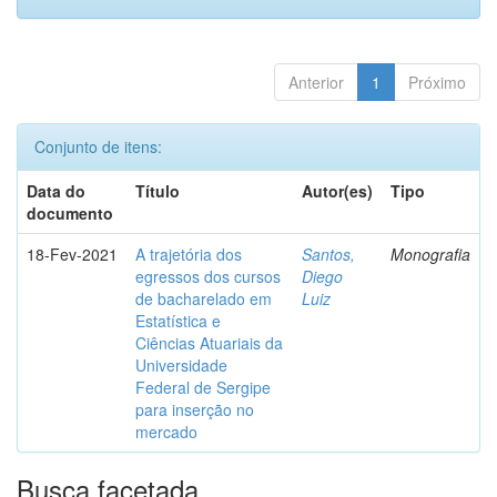
Anterior
1
Próximo
Conjunto de itens:
Data do
Título
Autor(es)
Tipo
documento
18-Fev-2021
A trajetória dos
Santos,
Monografia
egressos dos cursos
Diego
de bacharelado em
Luiz
Estatística e
Ciências Atuariais da
Universidade
Federal de Sergipe
para inserção no
mercado
Busca facetada