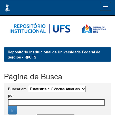
Skip
navigation
Repositório Institucional da Universidade Federal de
Sergipe - RI/UFS
Página de Busca
Buscar em:
por