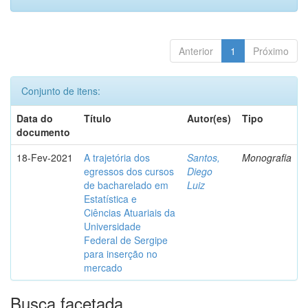
Anterior
1
Próximo
Conjunto de itens:
Data do
Título
Autor(es)
Tipo
documento
18-Fev-2021
A trajetória dos
Santos,
Monografia
egressos dos cursos
Diego
de bacharelado em
Luiz
Estatística e
Ciências Atuariais da
Universidade
Federal de Sergipe
para inserção no
mercado
Busca facetada