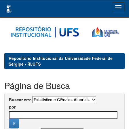
Skip
navigation
Repositório Institucional da Universidade Federal de
Sergipe - RI/UFS
Página de Busca
Buscar em:
por