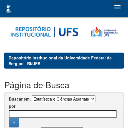
Skip
navigation
Repositório Institucional da Universidade Federal de
Sergipe - RI/UFS
Página de Busca
Buscar em:
por