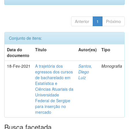
Anterior
1
Próximo
Conjunto de itens:
Data do
Título
Autor(es)
Tipo
documento
18-Fev-2021
A trajetória dos
Santos,
Monografia
egressos dos cursos
Diego
de bacharelado em
Luiz
Estatística e
Ciências Atuariais da
Universidade
Federal de Sergipe
para inserção no
mercado
Busca facetada