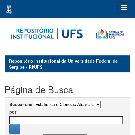
Skip
navigation
Repositório Institucional da Universidade Federal de
Sergipe - RI/UFS
Página de Busca
Buscar em:
por