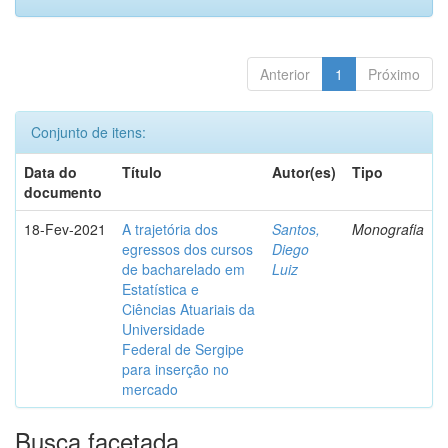
Anterior
1
Próximo
Conjunto de itens:
Data do
Título
Autor(es)
Tipo
documento
18-Fev-2021
A trajetória dos
Santos,
Monografia
egressos dos cursos
Diego
de bacharelado em
Luiz
Estatística e
Ciências Atuariais da
Universidade
Federal de Sergipe
para inserção no
mercado
Busca facetada