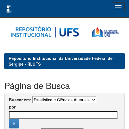
Skip
navigation
Repositório Institucional da Universidade Federal de
Sergipe - RI/UFS
Página de Busca
Buscar em:
por