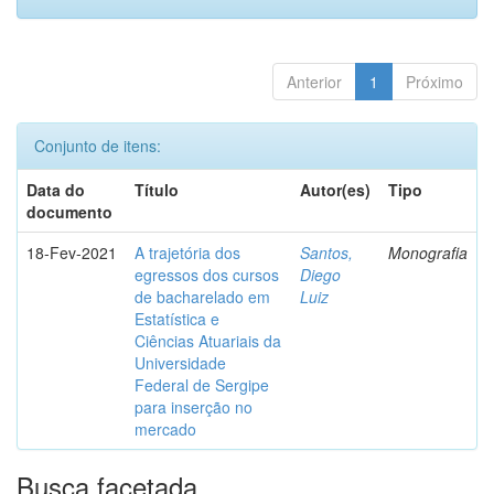
Anterior
1
Próximo
Conjunto de itens:
Data do
Título
Autor(es)
Tipo
documento
18-Fev-2021
A trajetória dos
Santos,
Monografia
egressos dos cursos
Diego
de bacharelado em
Luiz
Estatística e
Ciências Atuariais da
Universidade
Federal de Sergipe
para inserção no
mercado
Busca facetada