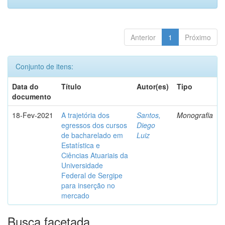
Anterior
1
Próximo
Conjunto de itens:
Data do
Título
Autor(es)
Tipo
documento
18-Fev-2021
A trajetória dos
Santos,
Monografia
egressos dos cursos
Diego
de bacharelado em
Luiz
Estatística e
Ciências Atuariais da
Universidade
Federal de Sergipe
para inserção no
mercado
Busca facetada