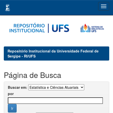
Skip
navigation
Repositório Institucional da Universidade Federal de
Sergipe - RI/UFS
Página de Busca
Buscar em:
por