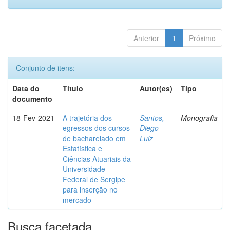
Anterior
1
Próximo
Conjunto de itens:
Data do
Título
Autor(es)
Tipo
documento
18-Fev-2021
A trajetória dos
Santos,
Monografia
egressos dos cursos
Diego
de bacharelado em
Luiz
Estatística e
Ciências Atuariais da
Universidade
Federal de Sergipe
para inserção no
mercado
Busca facetada