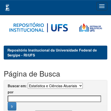
Skip
navigation
Repositório Institucional da Universidade Federal de
Sergipe - RI/UFS
Página de Busca
Buscar em:
por