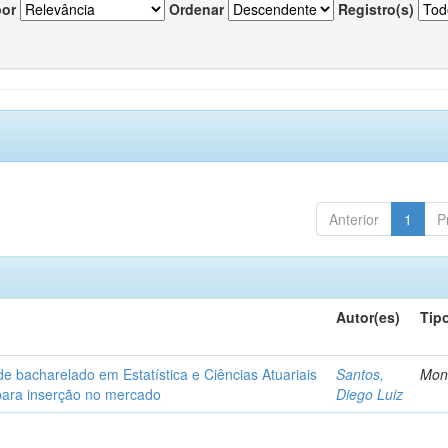
por
Ordenar
Registro(s)
Anterior
1
P
Autor(es)
Tip
de bacharelado em Estatística e Ciências Atuariais
Santos,
Mon
para inserção no mercado
Diego Luiz