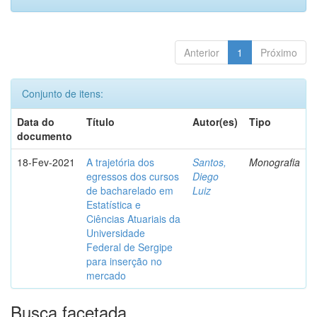
Anterior
1
Próximo
Conjunto de itens:
Data do
Título
Autor(es)
Tipo
documento
18-Fev-2021
A trajetória dos
Santos,
Monografia
egressos dos cursos
Diego
de bacharelado em
Luiz
Estatística e
Ciências Atuariais da
Universidade
Federal de Sergipe
para inserção no
mercado
Busca facetada