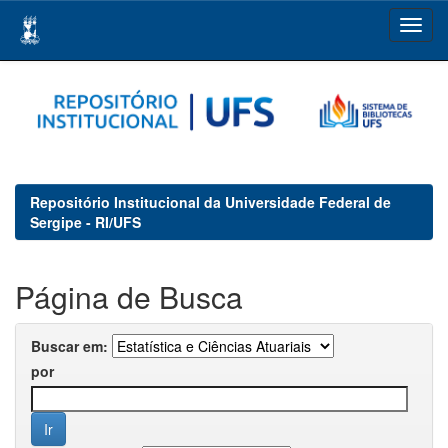
Skip
navigation
Repositório Institucional da Universidade Federal de
Sergipe - RI/UFS
Página de Busca
Buscar em:
por